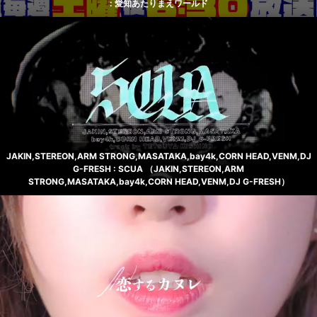
: 愛知あたりまえワールド
JAKIN,STEREON,ARM STRONG,MASATAKA,bay4k,CORN HEAD,VENM,DJ
G-FRESH : SCUA （JAKIN,STEREON,ARM
STRONG,MASATAKA,bay4k,CORN HEAD,VENM,DJ G-FRESH）