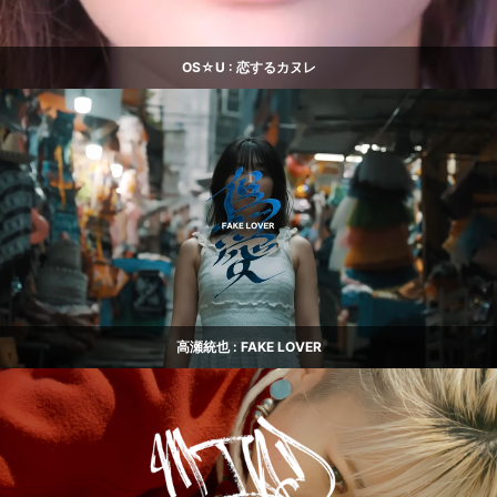
OS☆U : 恋するカヌレ
高瀬統也 : FAKE LOVER