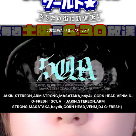
: 愛知あたりまえワールド
JAKIN,STEREON,ARM STRONG,MASATAKA,bay4k,CORN HEAD,VENM,DJ
G-FRESH : SCUA （JAKIN,STEREON,ARM
STRONG,MASATAKA,bay4k,CORN HEAD,VENM,DJ G-FRESH）