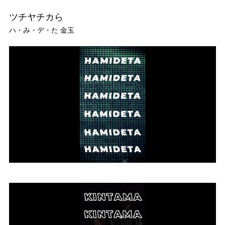
ツチヤチカら
ハ・み・デ・た 金玉
TOP
TOPICS
WORKS
STUDIO
ARTIST
CONTACT