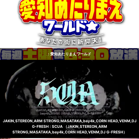
: 愛知あたりまえワールド
JAKIN,STEREON,ARM STRONG,MASATAKA,bay4k,CORN HEAD,VENM,DJ
G-FRESH : SCUA （JAKIN,STEREON,ARM
STRONG,MASATAKA,bay4k,CORN HEAD,VENM,DJ G-FRESH）