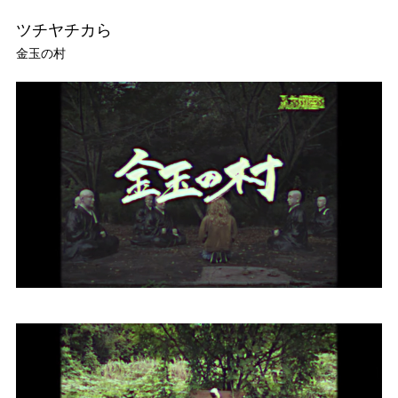
ツチヤチカら
金玉の村
TOP
TOPICS
WORKS
STUDIO
ARTIST
CONTACT