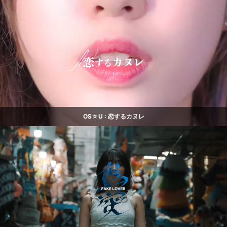
OS☆U : 恋するカヌレ