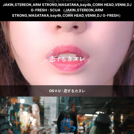
JAKIN,STEREON,ARM STRONG,MASATAKA,bay4k,CORN HEAD,VENM,DJ
G-FRESH : SCUA （JAKIN,STEREON,ARM
STRONG,MASATAKA,bay4k,CORN HEAD,VENM,DJ G-FRESH）
OS☆U : 恋するカヌレ