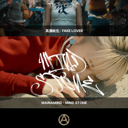
高瀬統也 : FAKE LOVER
MAINAMIND : MIND STONE