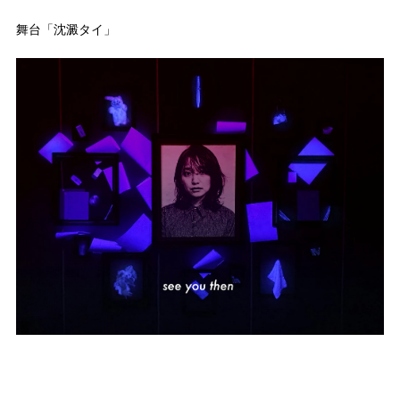
舞台「沈澱タイ」
TOP
TOPICS
WORKS
STUDIO
ARTIST
CONTACT