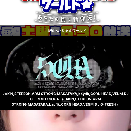
: 愛知あたりまえワールド
JAKIN,STEREON,ARM STRONG,MASATAKA,bay4k,CORN HEAD,VENM,DJ
G-FRESH : SCUA （JAKIN,STEREON,ARM
STRONG,MASATAKA,bay4k,CORN HEAD,VENM,DJ G-FRESH）