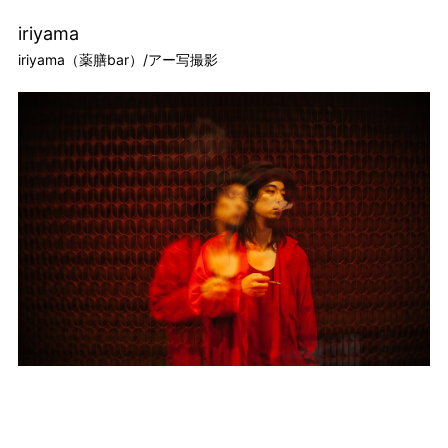
iriyama
iriyama（薬膳bar）/アー写撮影
TOP
TOPICS
WORKS
STUDIO
ARTIST
CONTACT