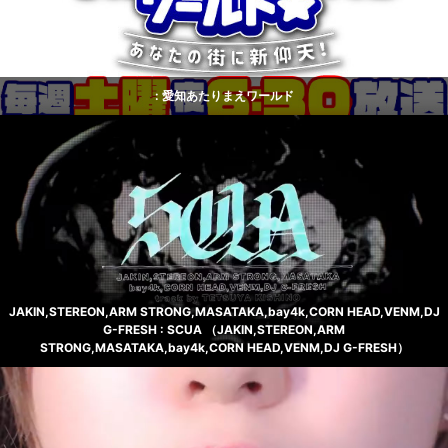
: 愛知あたりまえワールド
JAKIN,STEREON,ARM STRONG,MASATAKA,bay4k,CORN HEAD,VENM,DJ
G-FRESH : SCUA （JAKIN,STEREON,ARM
STRONG,MASATAKA,bay4k,CORN HEAD,VENM,DJ G-FRESH）